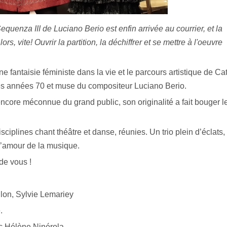
equenza III de Luciano Berio est enfin arrivée au courrier, et la
ors, vite! Ouvrir la partition, la déchiffrer et se mettre à l'oeuvre
antaisie féministe dans la vie et le parcours artistique de Ca
es années 70 et muse du compositeur Luciano Berio.
, encore méconnue du grand public, son originalité a fait bouger l
isciplines chant théâtre et danse, réunies. Un trio plein d’éclats,
 l’amour de la musique.
 de vous !
lon, Sylvie Lemariey
e.
c Hélène Ninérola