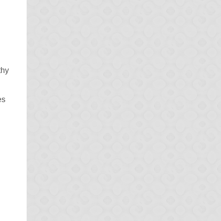
thy
es