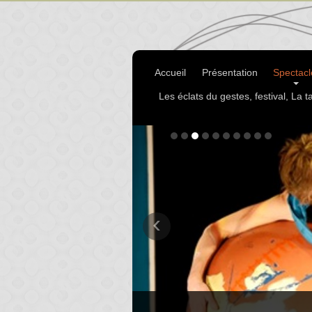
Accueil
Présentation
Spectacl
Les éclats du gestes, festival, La ta
‹
Pour offrir un livre, spectacle, duo 