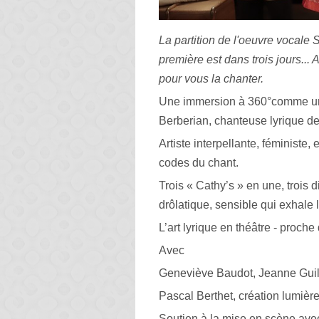
La partition de l'oeuvre vocale S
première est dans trois jours... Al
pour vous la chanter.
Une immersion à 360°comme une f
Berberian, chanteuse lyrique d
Artiste interpellante, féministe
codes du chant.
Trois « Cathy’s » en une, trois d
drôlatique, sensible qui exhale
L’art lyrique en théâtre - proche
Avec
Geneviève Baudot, Jeanne Guil
Pascal Berthet, création lumièr
Soutien à la mise en scène ave