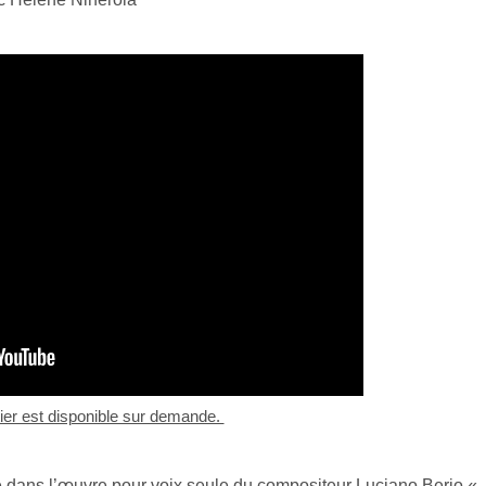
ier est disponible sur demande.
e dans
l’œuvre pour voix seule du compositeur
Luciano Berio «